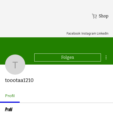
Shop
Facebook
LinkedIn
Instagram
Wei
Folgen
toootaa1210
toootaa1210
Profil
Profil