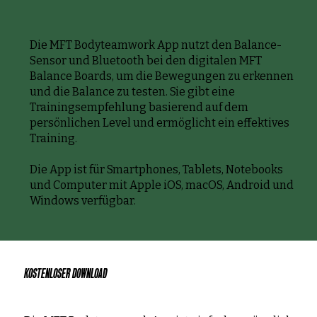
Die MFT Bodyteamwork App nutzt den Balance-
Sensor und Bluetooth bei den digitalen MFT
Balance Boards, um die Bewegungen zu erkennen
und die Balance zu testen. Sie gibt eine
Trainingsempfehlung basierend auf dem
persönlichen Level und ermöglicht ein effektives
Training.
Die App ist für Smartphones, Tablets, Notebooks
und Computer mit Apple iOS, macOS, Android und
Windows verfügbar.
KOSTENLOSER DOWNLOAD