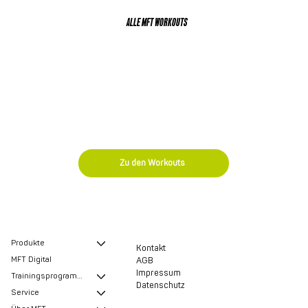
ALLE MFT WORKOUTS
Entdecken Sie noch mehr Trainingsprogramme
und Anleitungen von MFT Bodyteamwork!
Zu den Workouts
Produkte
Kontakt
MFT Digital
AGB
Impressum
Trainingsprogramme
Datenschutz
Service