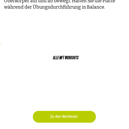
Oberkörper auf und ab bewegt. Halten Sie die Platte
während der Übungsdurchführung in Balance.
ALLE MFT WORKOUTS
Entdecken Sie noch mehr Trainingsprogramme
und Anleitungen von MFT Bodyteamwork!
Zu den Workouts